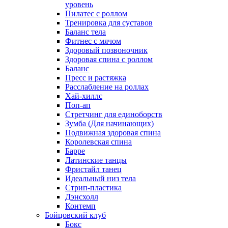
уровень
Пилатес с роллом
Тренировка для суставов
Баланс тела
Фитнес с мячом
Здоровый позвоночник
Здоровая спина с роллом
Баланс
Пресс и растяжка
Расслабление на роллах
Хай-хиллс
Поп-ап
Стретчинг для единоборств
Зумба (Для начинающих)
Подвижная здоровая спина
Королевская спина
Барре
Латинские танцы
Фристайл танец
Идеальный низ тела
Стрип-пластика
Дэнсхолл
Контемп
Бойцовский клуб
Бокс