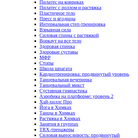
Пилатес на ковриках
Пилатес с роллом и растяжка
Пластичное тело
Пресс и ягодицы
Интервальная степ-тренировка
Взрывная сила
Силовая спины с растяжкой
Воркаут на все тело
Здоровая спинка
Здоровые суставы
МФР
Стопы
Школа шпагата
Кардиотренировка: продвинутый уровень
Танцевальная вечеринка
Танцевальный микст
Суставная гимнастика
Аэробика на платформе: уровень 2
Хай-хиллс Про
Йога в Химках
Танцы в Химках
Растяжка в Химках
Занятия в группах
TRX-тренажеры
Силовая выносливость: продвинутый