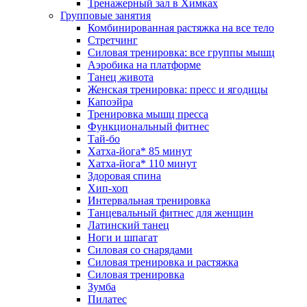
Тренажерный зал в Химках
Групповые занятия
Комбинированная растяжка на все тело
Стретчинг
Силовая тренировка: все группы мышц
Аэробика на платформе
Танец живота
Женская тренировка: пресс и ягодицы
Капоэйра
Тренировка мышц пресса
Функциональный фитнес
Тай-бо
Хатха-йога* 85 минут
Хатха-йога* 110 минут
Здоровая спина
Хип-хоп
Интервальная тренировка
Танцевальный фитнес для женщин
Латинский танец
Ноги и шпагат
Силовая со снарядами
Силовая тренировка и растяжка
Силовая тренировка
Зумба
Пилатес