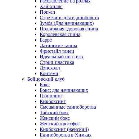
Расслабление на роллах
Хай-хиллс
Поп-ап
Стретчинг для единоборств
Зумба (Для начинающих)
Подвижная здоровая спина
Королевская спина
Барре
Латинские танцы
Фристайл танец
Идеальный низ тела
Стрип-пластика
Дэнсхолл
Контемп
Бойцовский клуб
Бокс
Бокс: для начинающих
Грэпплинг
Кикбоксинг
Смешанные единоборства
Тайский бокс
Женский бокс
Женский кроссфит
Кикбоксинг (женский)
Единоборства в Химках