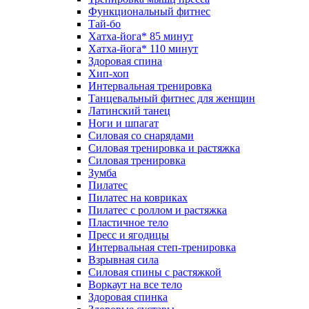
Функциональный фитнес
Тай-бо
Хатха-йога* 85 минут
Хатха-йога* 110 минут
Здоровая спина
Хип-хоп
Интервальная тренировка
Танцевальный фитнес для женщин
Латинский танец
Ноги и шпагат
Силовая со снарядами
Силовая тренировка и растяжка
Силовая тренировка
Зумба
Пилатес
Пилатес на ковриках
Пилатес с роллом и растяжка
Пластичное тело
Пресс и ягодицы
Интервальная степ-тренировка
Взрывная сила
Силовая спины с растяжкой
Воркаут на все тело
Здоровая спинка