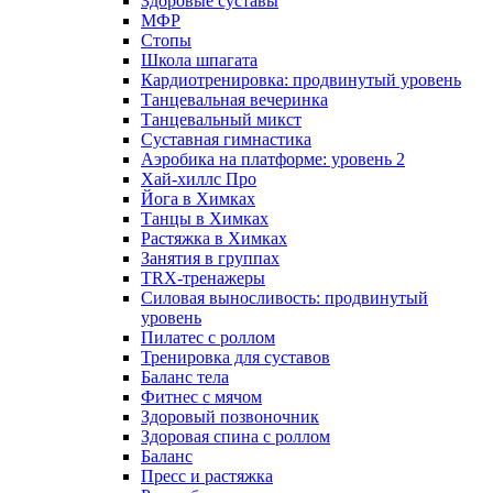
Здоровые суставы
МФР
Стопы
Школа шпагата
Кардиотренировка: продвинутый уровень
Танцевальная вечеринка
Танцевальный микст
Суставная гимнастика
Аэробика на платформе: уровень 2
Хай-хиллс Про
Йога в Химках
Танцы в Химках
Растяжка в Химках
Занятия в группах
TRX-тренажеры
Силовая выносливость: продвинутый
уровень
Пилатес с роллом
Тренировка для суставов
Баланс тела
Фитнес с мячом
Здоровый позвоночник
Здоровая спина с роллом
Баланс
Пресс и растяжка