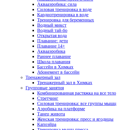
Аквааэробика: сила
Силовая тренировка в воде
Кардиотренировка в воде
Тренировка для беременных
Водный микст
Водный тай-бо
Открытая вода
Плавание: дети
Плавание 14+
Аквааэробика
Раннее плавание
Школа плавания
Бассейн в Химках
Абонемент в бассейн
Тренажерный зал
Тренажерный зал в Химках
Групповые занятия
Комбинированная растяжка на все тело
Стретчинг
Силовая тренировка: все группы мышц
Аэробика на платформе
Танец живота
Женская тренировка: пресс и ягодицы
Капоэйра
Тренировка мышц пресса