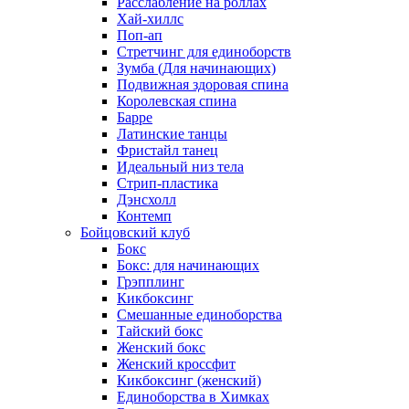
Расслабление на роллах
Хай-хиллс
Поп-ап
Стретчинг для единоборств
Зумба (Для начинающих)
Подвижная здоровая спина
Королевская спина
Барре
Латинские танцы
Фристайл танец
Идеальный низ тела
Стрип-пластика
Дэнсхолл
Контемп
Бойцовский клуб
Бокс
Бокс: для начинающих
Грэпплинг
Кикбоксинг
Смешанные единоборства
Тайский бокс
Женский бокс
Женский кроссфит
Кикбоксинг (женский)
Единоборства в Химках