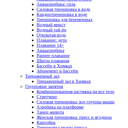
Аквааэробика: сила
Силовая тренировка в воде
Кардиотренировка в воде
Тренировка для беременных
Водный микст
Водный тай-бо
Открытая вода
Плавание: дети
Плавание 14+
Аквааэробика
Раннее плавание
Школа плавания
Бассейн в Химках
Абонемент в бассейн
Тренажерный зал
Тренажерный зал в Химках
Групповые занятия
Комбинированная растяжка на все тело
Стретчинг
Силовая тренировка: все группы мышц
Аэробика на платформе
Танец живота
Женская тренировка: пресс и ягодицы
Капоэйра
Тренировка мышц пресса