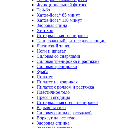
Функциональный фитнес
Тай-бо
Хатха-йога* 85 минут
Хатха-йога* 110 минут
Здоровая спина
Хип-хоп
Интервальная тренировка
Танцевальный фитнес для женщин
Латинский танец
Ноги и шпагат
Силовая со снарядами
Силовая тренировка и растяжка
Силовая тренировка
Зумба
Пилатес
Пилатес на ковриках
Пилатес с роллом и растяжка
Пластичное тело
Пресс и ягодицы
Интервальная степ-тренировка
Взрывная сила
Силовая спины с растяжкой
Воркаут на все тело
Здоровая спинка