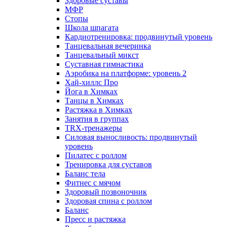
Здоровые суставы
МФР
Стопы
Школа шпагата
Кардиотренировка: продвинутый уровень
Танцевальная вечеринка
Танцевальный микст
Суставная гимнастика
Аэробика на платформе: уровень 2
Хай-хиллс Про
Йога в Химках
Танцы в Химках
Растяжка в Химках
Занятия в группах
TRX-тренажеры
Силовая выносливость: продвинутый
уровень
Пилатес с роллом
Тренировка для суставов
Баланс тела
Фитнес с мячом
Здоровый позвоночник
Здоровая спина с роллом
Баланс
Пресс и растяжка