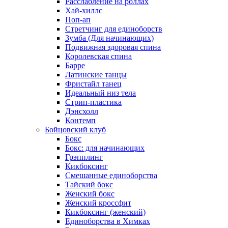
Расслабление на роллах
Хай-хиллс
Поп-ап
Стретчинг для единоборств
Зумба (Для начинающих)
Подвижная здоровая спина
Королевская спина
Барре
Латинские танцы
Фристайл танец
Идеальный низ тела
Стрип-пластика
Дэнсхолл
Контемп
Бойцовский клуб
Бокс
Бокс: для начинающих
Грэпплинг
Кикбоксинг
Смешанные единоборства
Тайский бокс
Женский бокс
Женский кроссфит
Кикбоксинг (женский)
Единоборства в Химках