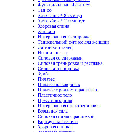
Функциональный фитнес
Тай-бо
Хатха-йога* 85 минут
Хатха-йога* 110 минут
Здоровая спина
Хип-хоп
Интервальная тренировка
Танцевальный фитнес для женщин
Латинский танец
Ноги и шпагат
Силовая со снарядами
Силовая тренировка и растяжка
Силовая тренировка
Зумба
Пилатес
Пилатес на ковриках
Пилатес с роллом и растяжка
Пластичное тело
Пресс и ягодицы
Интервальная степ-тренировка
Взрывная сила
Силовая спины с растяжкой
Воркаут на все тело
Здоровая спинка