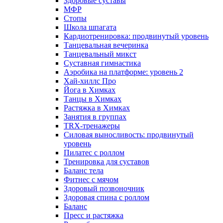
Здоровые суставы
МФР
Стопы
Школа шпагата
Кардиотренировка: продвинутый уровень
Танцевальная вечеринка
Танцевальный микст
Суставная гимнастика
Аэробика на платформе: уровень 2
Хай-хиллс Про
Йога в Химках
Танцы в Химках
Растяжка в Химках
Занятия в группах
TRX-тренажеры
Силовая выносливость: продвинутый
уровень
Пилатес с роллом
Тренировка для суставов
Баланс тела
Фитнес с мячом
Здоровый позвоночник
Здоровая спина с роллом
Баланс
Пресс и растяжка